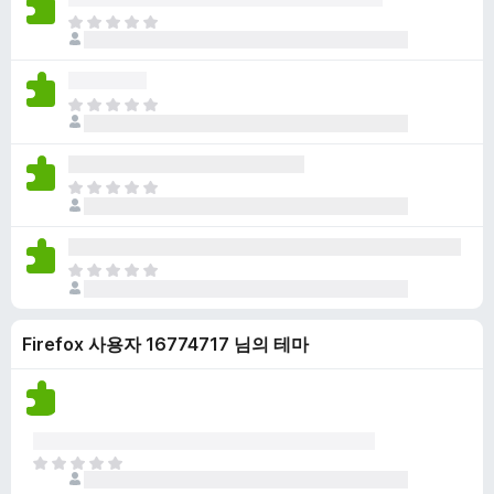
점
니
아
이
다
직
없
평
습
점
니
아
이
다
직
없
평
습
점
니
아
이
다
직
없
평
습
점
니
아
이
다
직
없
평
습
Firefox 사용자 16774717 님의 테마
점
니
이
다
없
습
니
다
아
직