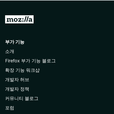
점
이
없
습
M
니
o
다
z
i
부가 기능
l
소개
l
a
Firefox 부가 기능 블로그
홈
확장 기능 워크샵
페
개발자 허브
이
지
개발자 정책
로
커뮤니티 블로그
이
동
포럼