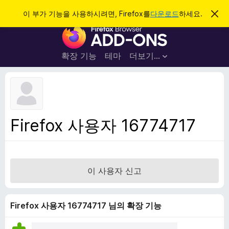
검
로그인
이 부가 기능을 사용하시려면, Firefox를
다운로드
하세요.
이
알
색
F
림
닫
i
기
r
확장 기능
테마
더보기…
e
f
o
x
브
Firefox 사용자 16774717
라
우
저
부
이 사용자 신고
가
기
능
Firefox 사용자 16774717 님의 확장 기능