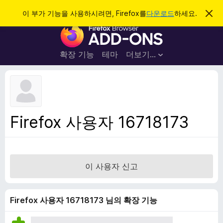
검
로그인
이 부가 기능을 사용하시려면, Firefox를
다운로드
하세요.
이
알
색
F
림
닫
i
기
r
확장 기능
테마
더보기…
e
f
o
x
브
Firefox 사용자 16718173
라
우
저
부
이 사용자 신고
가
기
능
Firefox 사용자 16718173 님의 확장 기능