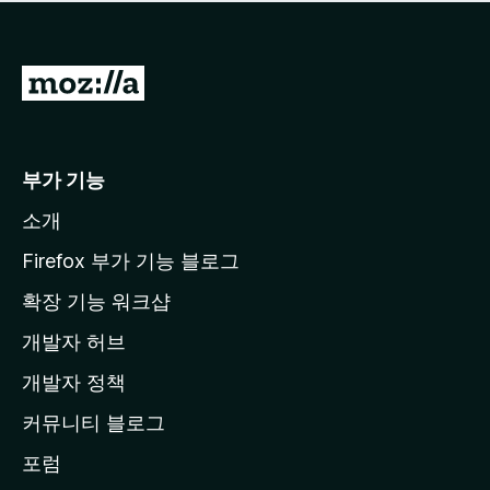
점
이
없
습
M
니
o
다
z
i
부가 기능
l
소개
l
a
Firefox 부가 기능 블로그
홈
확장 기능 워크샵
페
개발자 허브
이
지
개발자 정책
로
커뮤니티 블로그
이
동
포럼