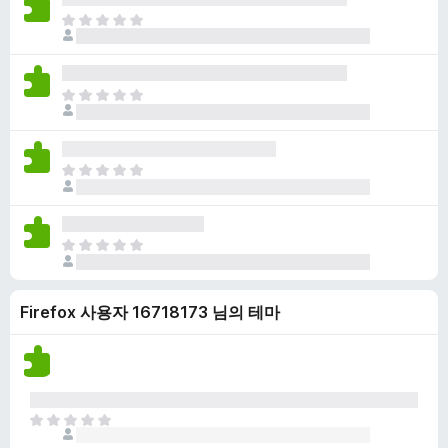
점
니
아
이
다
직
없
평
습
점
니
아
이
다
직
없
평
습
점
니
아
이
다
직
없
평
습
점
니
아
이
다
직
없
평
습
Firefox 사용자 16718173 님의 테마
점
니
이
다
없
습
니
다
아
직