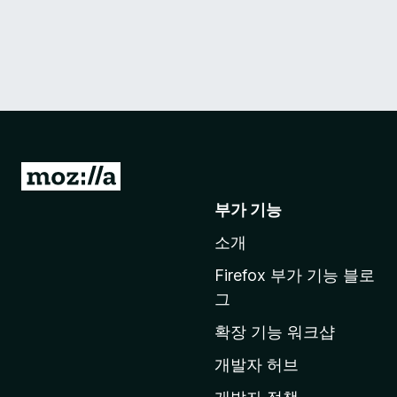
M
o
부가 기능
z
소개
i
l
Firefox 부가 기능 블로
l
그
a
확장 기능 워크샵
홈
페
개발자 허브
이