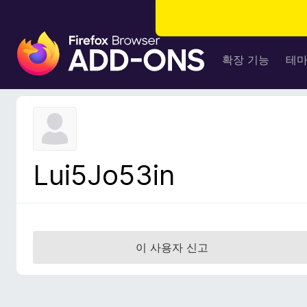
F
i
확장 기능
테
r
e
f
o
x
브
Lui5Jo53in
라
우
저
부
가
이 사용자 신고
기
능