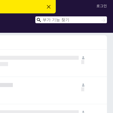
로그인
이
알
림
검
닫
검
기
색
색