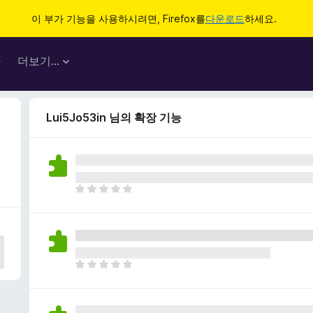
이 부가 기능을 사용하시려면, Firefox를
다운로드
하세요.
마
더보기…
Lui5Jo53in 님의 확장 기능
아
직
평
점
이
없
아
습
직
니
평
다
점