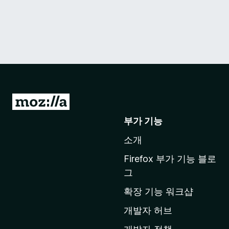
M
o
부가 기능
z
소개
i
l
Firefox 부가 기능 블로
l
그
a
확장 기능 워크샵
홈
페
개발자 허브
이