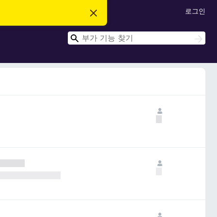
로그인
이
알
림
검
닫
검
기
색
색