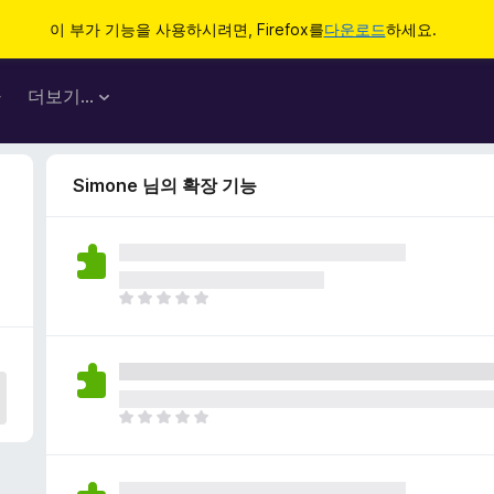
이 부가 기능을 사용하시려면, Firefox를
다운로드
하세요.
마
더보기…
Simone 님의 확장 기능
아
직
평
점
이
없
아
습
직
니
평
다
점