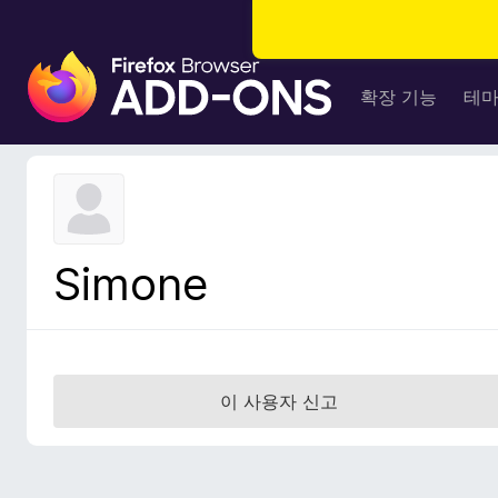
F
i
확장 기능
테
r
e
f
o
x
브
Simone
라
우
저
부
가
이 사용자 신고
기
능