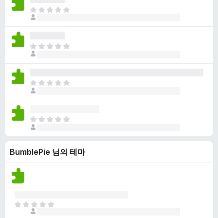
점
니
아
이
다
직
없
평
습
점
니
아
이
다
직
없
평
습
점
니
아
이
다
직
없
평
습
점
니
아
이
다
직
없
평
습
BumblePie 님의 테마
점
니
이
다
없
습
니
다
아
직