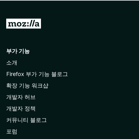
점
이
없
습
M
니
o
다
z
i
부가 기능
l
소개
l
a
Firefox 부가 기능 블로그
홈
확장 기능 워크샵
페
개발자 허브
이
지
개발자 정책
로
커뮤니티 블로그
이
동
포럼