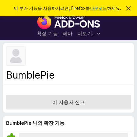
검
로그인
이 부가 기능을 사용하시려면, Firefox를
다운로드
하세요.
이
알
색
F
림
닫
i
기
r
확장 기능
테마
더보기…
e
f
o
x
브
BumblePie
라
우
저
부
이 사용자 신고
가
기
능
BumblePie 님의 확장 기능