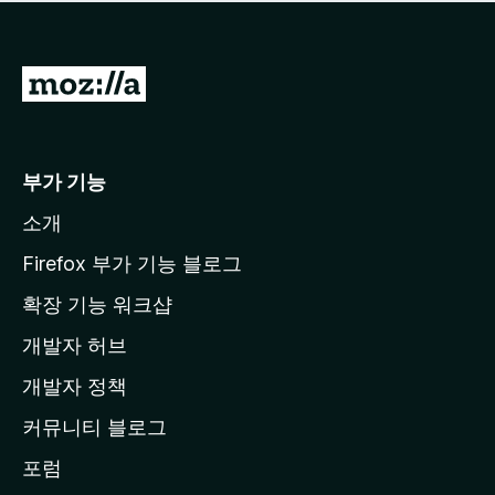
점
이
없
습
M
니
o
다
z
i
부가 기능
l
소개
l
a
Firefox 부가 기능 블로그
홈
확장 기능 워크샵
페
개발자 허브
이
지
개발자 정책
로
커뮤니티 블로그
이
동
포럼