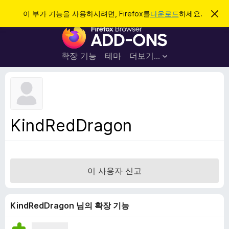
검
로그인
이 부가 기능을 사용하시려면, Firefox를
다운로드
하세요.
이
알
색
F
림
닫
i
기
r
확장 기능
테마
더보기…
e
f
o
x
브
KindRedDragon
라
우
저
부
이 사용자 신고
가
기
능
KindRedDragon 님의 확장 기능