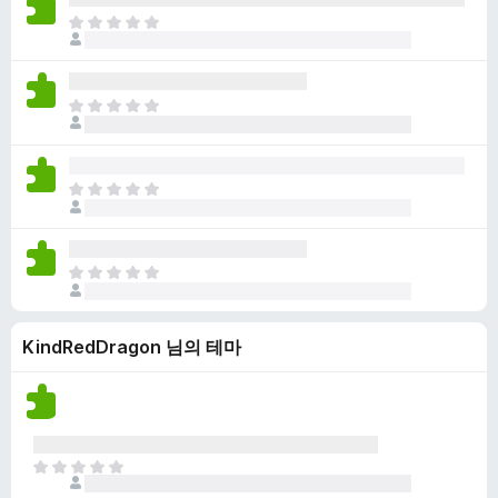
점
니
아
이
다
직
없
평
습
점
니
아
이
다
직
없
평
습
점
니
아
이
다
직
없
평
습
점
니
아
이
다
직
없
평
습
KindRedDragon 님의 테마
점
니
이
다
없
습
니
다
아
직