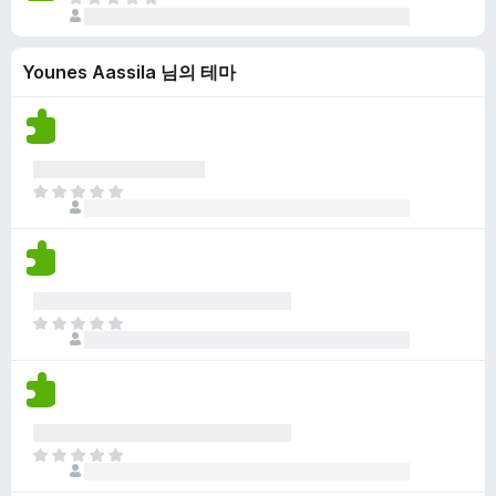
아
이
다
직
없
평
습
Younes Aassila 님의 테마
점
니
이
다
없
습
니
다
아
직
평
점
이
없
아
습
직
니
평
다
점
이
없
아
습
직
니