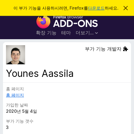
검
로그인
이 부가 기능을 사용하시려면, Firefox를
다운로드
하세요.
이
알
색
F
림
닫
i
기
r
확장 기능
테마
더보기…
e
f
부가 기능 개발자
o
x
브
Younes Aassila
라
우
홈 페이지
저
홈 페이지
부
가
가입한 날짜
기
2020년 5월 4일
능
부가 기능 갯수
3