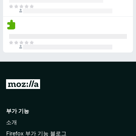
없
아
습
직
니
평
다
점
이
없
아
습
직
니
평
다
점
이
없
습
M
니
o
다
z
i
부가 기능
l
소개
l
a
Firefox 부가 기능 블로그