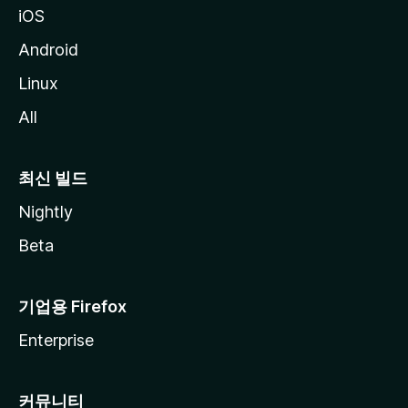
iOS
Android
Linux
All
최신 빌드
Nightly
Beta
기업용 Firefox
Enterprise
커뮤니티