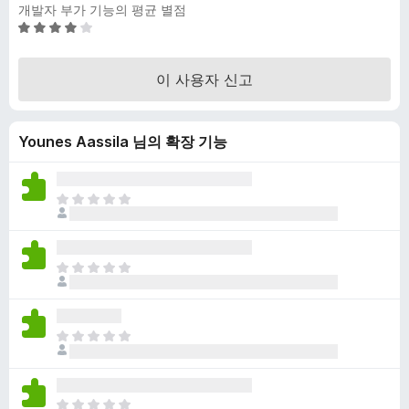
개발자 부가 기능의 평균 별점
5
점
만
이 사용자 신고
점
에
3
Younes Aassila 님의 확장 기능
.
9
점
아
직
평
점
아
이
직
없
평
습
점
니
아
이
다
직
없
평
습
점
니
아