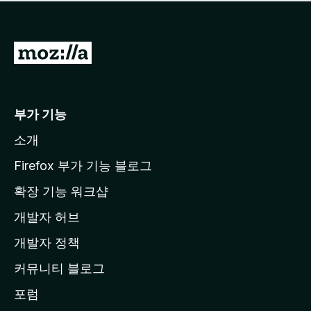
점
이
없
습
M
니
o
다
z
i
부가 기능
l
소개
l
a
Firefox 부가 기능 블로그
홈
확장 기능 워크샵
페
개발자 허브
이
지
개발자 정책
로
커뮤니티 블로그
이
동
포럼