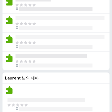
점
니
아
이
다
직
없
평
습
점
니
아
이
다
직
없
평
습
점
니
아
이
다
직
없
평
습
점
니
아
이
다
직
없
평
습
Laurent 님의 테마
점
니
이
다
없
습
니
다
아
직