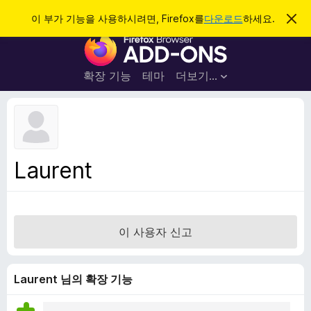
검
로그인
이 부가 기능을 사용하시려면, Firefox를
다운로드
하세요.
이
알
색
F
림
닫
i
기
r
확장 기능
테마
더보기…
e
f
o
x
브
Laurent
라
우
저
부
이 사용자 신고
가
기
능
Laurent 님의 확장 기능