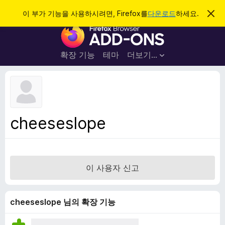
검
로그인
이 부가 기능을 사용하시려면, Firefox를
다운로드
하세요.
이
알
색
F
림
닫
i
기
r
확장 기능
테마
더보기…
e
f
o
x
브
cheeseslope
라
우
저
부
이 사용자 신고
가
기
능
cheeseslope 님의 확장 기능