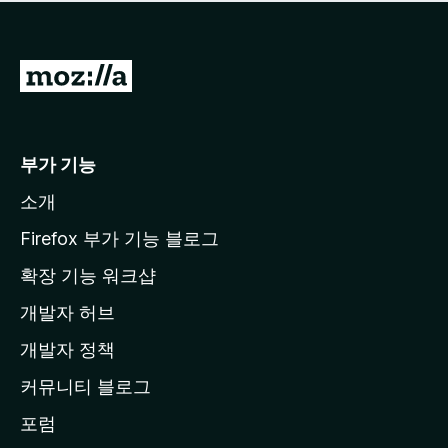
점
이
없
습
M
니
o
다
z
i
부가 기능
l
소개
l
a
Firefox 부가 기능 블로그
홈
확장 기능 워크샵
페
개발자 허브
이
지
개발자 정책
로
커뮤니티 블로그
이
동
포럼