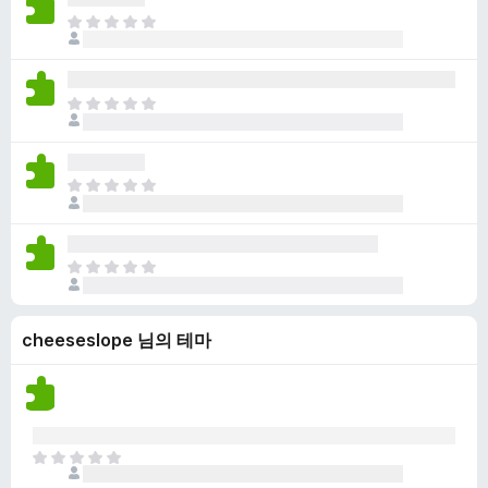
점
니
아
이
다
직
없
평
습
점
니
아
이
다
직
없
평
습
점
니
아
이
다
직
없
평
습
점
니
아
이
다
직
없
평
습
cheeseslope 님의 테마
점
니
이
다
없
습
니
다
아
직