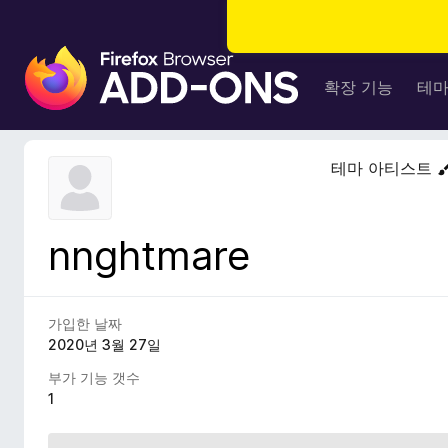
F
i
확장 기능
테
r
e
f
테마 아티스트
o
x
브
nnghtmare
라
우
저
부
가입한 날짜
가
2020년 3월 27일
기
부가 기능 갯수
능
1