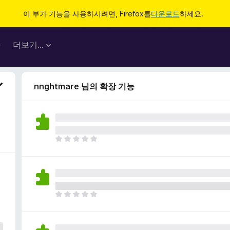
이 부가 기능을 사용하시려면, Firefox를
다운로드
하세요.
마
더보기…
nnghtmare 님의 확장 기능
아
직
평
점
이
없
아
습
직
니
평
다
점