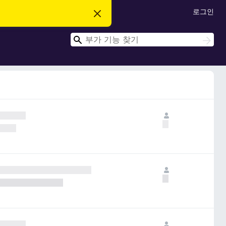
로그인
이
알
림
검
닫
검
기
색
색