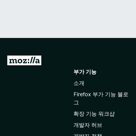
M
o
부가 기능
z
소개
i
l
Firefox 부가 기능 블로
l
그
a
확장 기능 워크샵
홈
페
개발자 허브
이