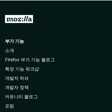
점
이
없
습
M
니
o
다
z
i
부가 기능
l
소개
l
a
Firefox 부가 기능 블로그
홈
확장 기능 워크샵
페
개발자 허브
이
지
개발자 정책
로
커뮤니티 블로그
이
동
포럼