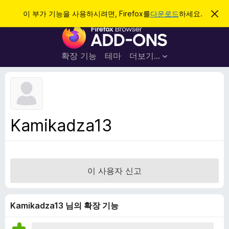
검
로그인
이 부가 기능을 사용하시려면, Firefox를
다운로드
하세요.
이
알
색
F
림
닫
i
기
r
확장 기능
테마
더보기…
e
f
o
x
브
Kamikadza13
라
우
저
부
이 사용자 신고
가
기
능
Kamikadza13 님의 확장 기능