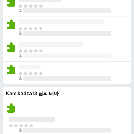
점
니
아
이
다
직
없
평
습
점
니
아
이
다
직
없
평
습
점
니
아
이
다
직
없
평
습
점
니
아
이
다
직
없
평
습
Kamikadza13 님의 테마
점
니
이
다
없
습
니
다
아
직