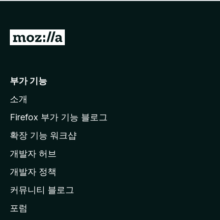
점
이
없
습
M
니
o
다
z
i
부가 기능
l
소개
l
a
Firefox 부가 기능 블로그
홈
확장 기능 워크샵
페
개발자 허브
이
지
개발자 정책
로
커뮤니티 블로그
이
동
포럼