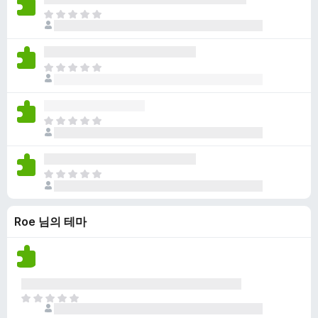
점
니
아
이
다
직
없
평
습
점
니
아
이
다
직
없
평
습
점
니
아
이
다
직
없
평
습
점
니
아
이
다
직
없
평
습
Roe 님의 테마
점
니
이
다
없
습
니
다
아
직