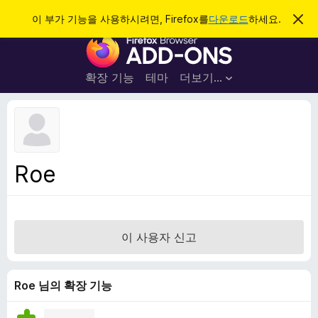
검
로그인
이 부가 기능을 사용하시려면, Firefox를
다운로드
하세요.
이
알
색
F
림
닫
i
기
r
확장 기능
테마
더보기…
e
f
o
x
브
Roe
라
우
저
부
이 사용자 신고
가
기
능
Roe 님의 확장 기능