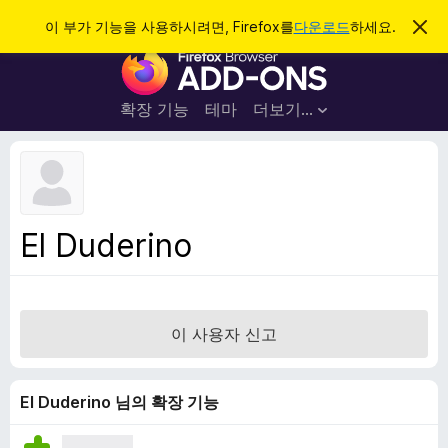
검
로그인
이 부가 기능을 사용하시려면, Firefox를
다운로드
하세요.
이
알
색
F
림
닫
i
기
r
확장 기능
테마
더보기…
e
f
o
x
브
El Duderino
라
우
저
부
이 사용자 신고
가
기
능
El Duderino 님의 확장 기능