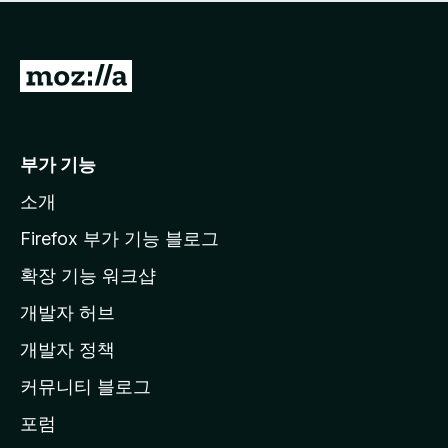
점
이
없
습
M
니
o
다
z
i
부가 기능
l
소개
l
a
Firefox 부가 기능 블로그
홈
확장 기능 워크샵
페
개발자 허브
이
지
개발자 정책
로
커뮤니티 블로그
이
동
포럼