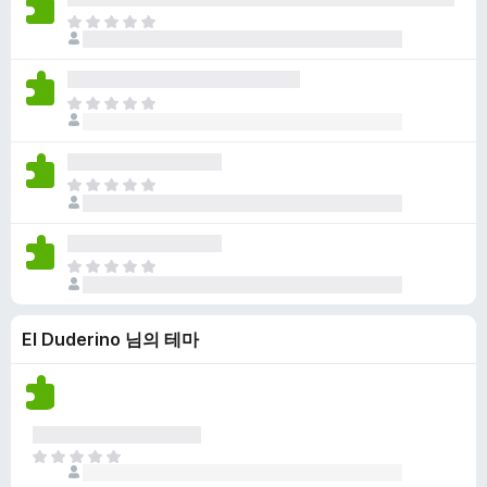
점
니
아
이
다
직
없
평
습
점
니
아
이
다
직
없
평
습
점
니
아
이
다
직
없
평
습
점
니
아
이
다
직
없
평
습
El Duderino 님의 테마
점
니
이
다
없
습
니
다
아
직