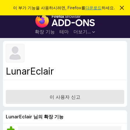
검
로그인
이 부가 기능을 사용하시려면, Firefox를
다운로드
하세요.
이
알
색
F
림
닫
i
기
r
확장 기능
테마
더보기…
e
f
o
x
브
LunarEclair
라
우
저
부
이 사용자 신고
가
기
능
LunarEclair 님의 확장 기능