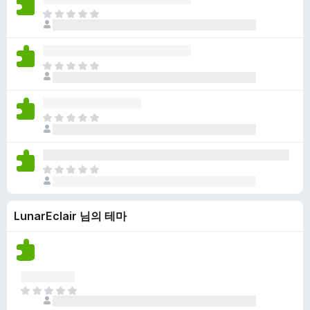
점
니
아
이
다
직
없
평
습
점
니
아
이
다
직
없
평
습
점
니
아
이
다
직
없
평
습
점
니
아
이
다
직
없
평
습
LunarEclair 님의 테마
점
니
이
다
없
습
니
다
아
직