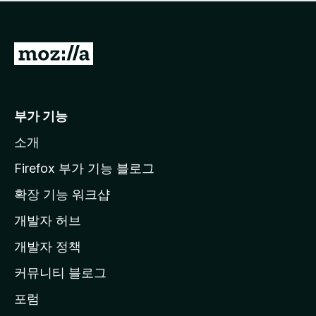
점
이
없
습
M
니
o
다
z
i
부가 기능
l
소개
l
a
Firefox 부가 기능 블로그
홈
확장 기능 워크샵
페
개발자 허브
이
지
개발자 정책
로
커뮤니티 블로그
이
동
포럼