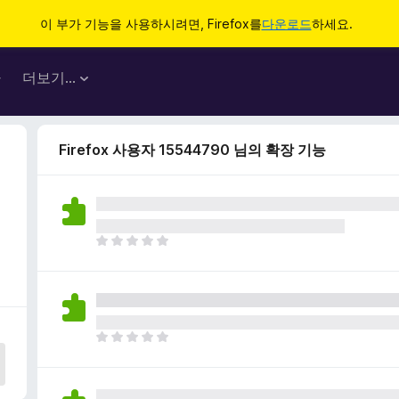
이 부가 기능을 사용하시려면, Firefox를
다운로드
하세요.
마
더보기…
Firefox 사용자 15544790 님의 확장 기능
아
직
평
점
이
없
아
습
직
니
평
다
점