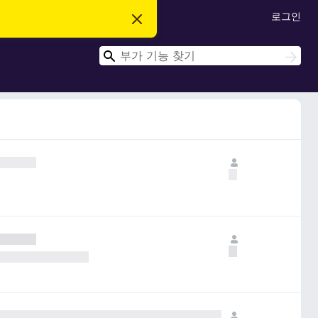
로그인
이
알
림
검
닫
검
기
색
색