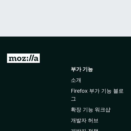
M
o
부가 기능
z
소개
i
l
Firefox 부가 기능 블로
l
그
a
확장 기능 워크샵
홈
페
개발자 허브
이