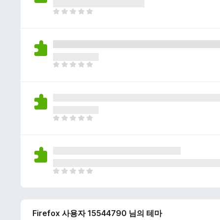
이
없
아
습
직
니
평
다
점
이
없
아
습
직
니
평
다
점
이
없
아
습
직
니
평
다
점
이
없
아
습
직
니
평
다
점
Firefox 사용자 15544790 님의 테마
이