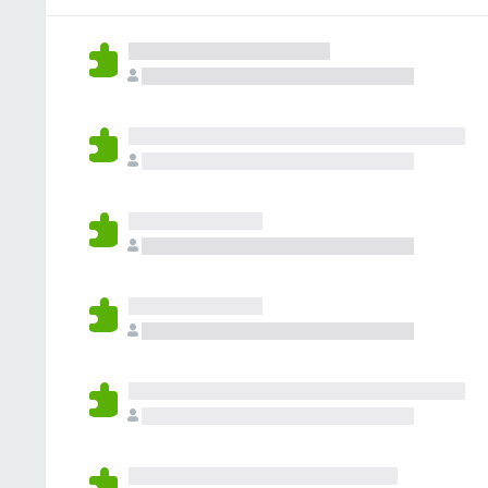
없
습
니
다