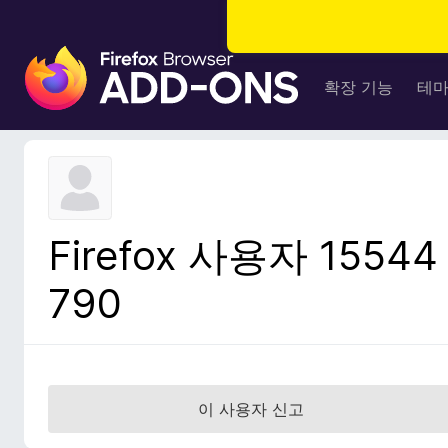
F
i
확장 기능
테
r
e
f
o
x
브
Firefox 사용자 15544
라
우
790
저
부
가
기
능
이 사용자 신고