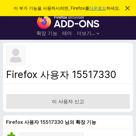
검
로그인
이 부가 기능을 사용하시려면, Firefox를
다운로드
하세요.
이
알
색
F
림
닫
i
기
r
확장 기능
테마
더보기…
e
f
o
x
브
Firefox 사용자 15517330
라
우
저
부
이 사용자 신고
가
기
능
Firefox 사용자 15517330 님의 확장 기능