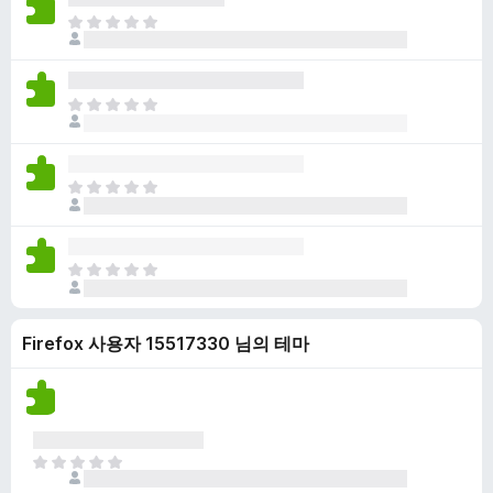
점
니
아
이
다
직
없
평
습
점
니
아
이
다
직
없
평
습
점
니
아
이
다
직
없
평
습
점
니
아
이
다
직
없
평
습
Firefox 사용자 15517330 님의 테마
점
니
이
다
없
습
니
다
아
직