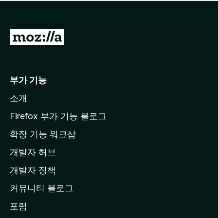
점
이
없
습
M
니
o
다
z
i
부가 기능
l
소개
l
a
Firefox 부가 기능 블로그
홈
확장 기능 워크샵
페
개발자 허브
이
지
개발자 정책
로
커뮤니티 블로그
이
동
포럼