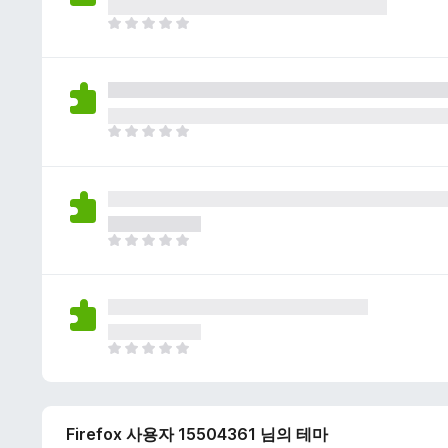
이
없
아
습
직
니
평
다
점
이
없
아
습
직
니
평
다
점
이
없
아
습
직
니
평
다
점
이
없
아
습
직
니
평
다
점
Firefox 사용자 15504361 님의 테마
이