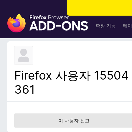
F
i
확장 기능
테
r
e
f
o
x
브
Firefox 사용자 15504
라
우
361
저
부
가
기
능
이 사용자 신고