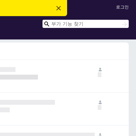
로그인
이
알
림
검
닫
검
기
색
색