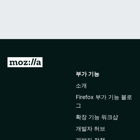
M
o
부가 기능
z
소개
i
l
Firefox 부가 기능 블로
l
그
a
확장 기능 워크샵
홈
페
개발자 허브
이