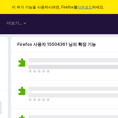
이 부가 기능을 사용하시려면, Firefox를
다운로드
하세요.
마
더보기…
Firefox 사용자 15504361 님의 확장 기능
아
직
평
점
이
없
아
습
직
니
평
다
점