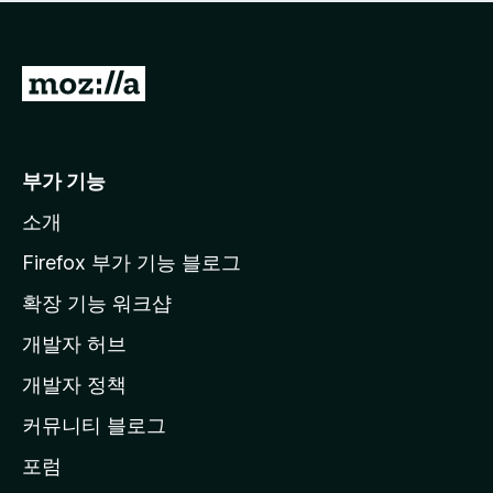
점
이
없
습
M
니
o
다
z
i
부가 기능
l
소개
l
a
Firefox 부가 기능 블로그
홈
확장 기능 워크샵
페
개발자 허브
이
지
개발자 정책
로
커뮤니티 블로그
이
동
포럼