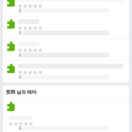
점
니
아
이
다
직
없
평
습
점
니
아
이
다
직
없
평
습
점
니
아
이
다
직
없
평
습
점
니
아
이
다
직
없
평
습
安邦 님의 테마
점
니
이
다
없
습
니
다
아
직