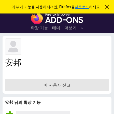
검
로그인
이 부가 기능을 사용하시려면, Firefox를
다운로드
하세요.
이
알
색
F
림
닫
i
기
r
확장 기능
테마
더보기…
e
f
o
x
브
安邦
라
우
저
부
이 사용자 신고
가
기
능
安邦 님의 확장 기능