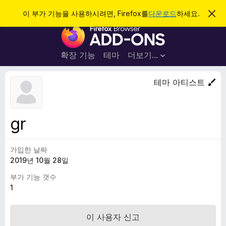
검
로그인
이 부가 기능을 사용하시려면, Firefox를
다운로드
하세요.
이
알
색
F
림
닫
i
기
r
확장 기능
테마
더보기…
e
f
테마 아티스트
o
x
브
gr
라
우
가입한 날짜
저
2019년 10월 28일
부
가
부가 기능 갯수
기
1
능
이 사용자 신고