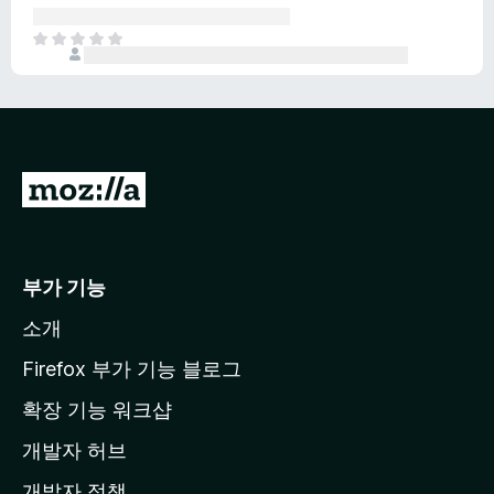
이
없
아
습
직
니
평
다
점
이
없
습
M
니
o
다
z
i
부가 기능
l
소개
l
a
Firefox 부가 기능 블로그
홈
확장 기능 워크샵
페
개발자 허브
이
지
개발자 정책