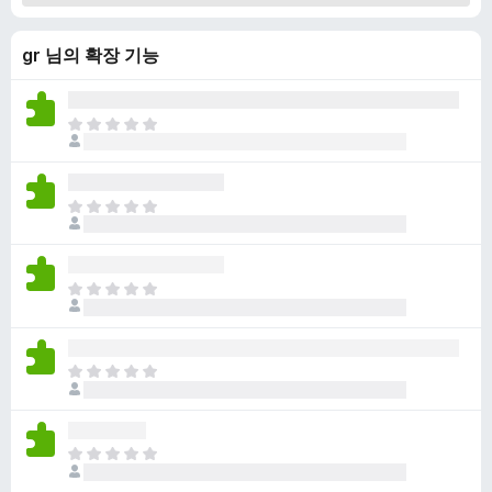
gr 님의 확장 기능
아
직
평
점
아
이
직
없
평
습
점
니
아
이
다
직
없
평
습
점
니
아
이
다
직
없
평
습
점
니
아
이
다
직
없