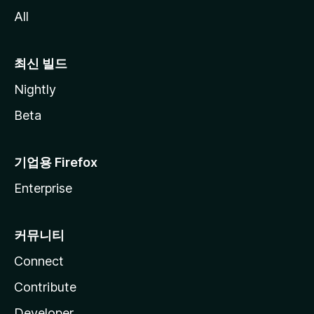
All
최신 빌드
Nightly
Beta
기업용 Firefox
Enterprise
커뮤니티
Connect
Contribute
Developer