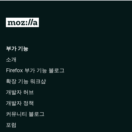
점
이
없
습
M
니
o
다
z
i
부가 기능
l
소개
l
a
Firefox 부가 기능 블로그
홈
확장 기능 워크샵
페
개발자 허브
이
지
개발자 정책
로
커뮤니티 블로그
이
동
포럼