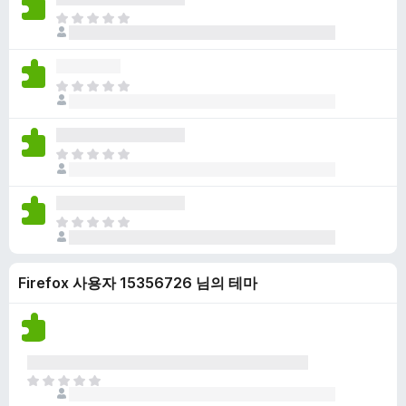
점
니
아
이
다
직
없
평
습
점
니
아
이
다
직
없
평
습
점
니
아
이
다
직
없
평
습
점
니
아
이
다
직
없
평
습
Firefox 사용자 15356726 님의 테마
점
니
이
다
없
습
니
다
아
직