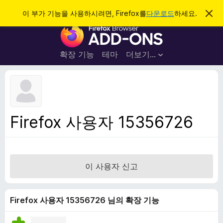
검
로그인
이 부가 기능을 사용하시려면, Firefox를
다운로드
하세요.
이
알
색
F
림
닫
i
기
r
확장 기능
테마
더보기…
e
f
o
x
브
Firefox 사용자 15356726
라
우
저
부
이 사용자 신고
가
기
능
Firefox 사용자 15356726 님의 확장 기능