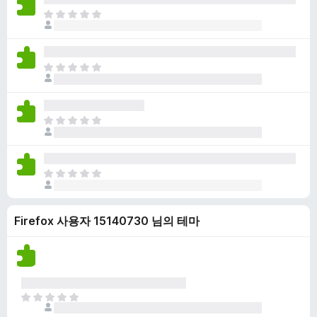
점
니
아
이
다
직
없
평
습
점
니
아
이
다
직
없
평
습
점
니
아
이
다
직
없
평
습
점
니
아
이
다
직
없
평
습
Firefox 사용자 15140730 님의 테마
점
니
이
다
없
습
니
다
아
직