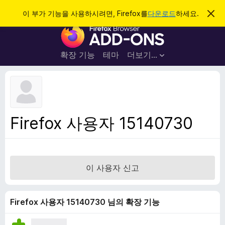
검
로그인
이 부가 기능을 사용하시려면, Firefox를
다운로드
하세요.
이
알
색
F
림
닫
i
기
r
확장 기능
테마
더보기…
e
f
o
x
브
Firefox 사용자 15140730
라
우
저
부
이 사용자 신고
가
기
능
Firefox 사용자 15140730 님의 확장 기능