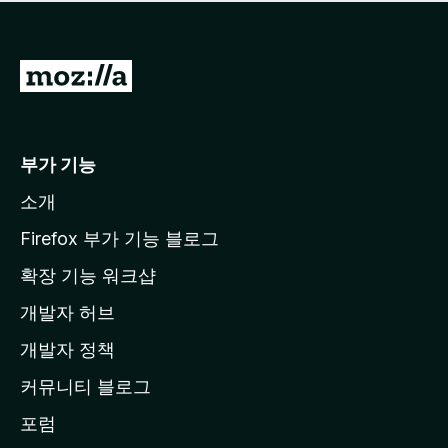
점
이
없
습
M
니
o
다
z
i
부가 기능
l
소개
l
a
Firefox 부가 기능 블로그
홈
확장 기능 워크샵
페
개발자 허브
이
지
개발자 정책
로
커뮤니티 블로그
이
동
포럼