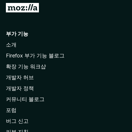
M
o
z
i
부가 기능
l
소개
l
a
Firefox 부가 기능 블로그
홈
확장 기능 워크샵
페
개발자 허브
이
지
개발자 정책
로
커뮤니티 블로그
이
동
포럼
버그 신고
리뷰 지침