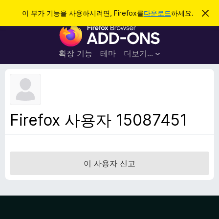
검
로그인
이 부가 기능을 사용하시려면, Firefox를
다운로드
하세요.
이
알
색
F
림
닫
i
기
r
확장 기능
테마
더보기…
e
f
o
x
브
Firefox 사용자 15087451
라
우
저
부
이 사용자 신고
가
기
능