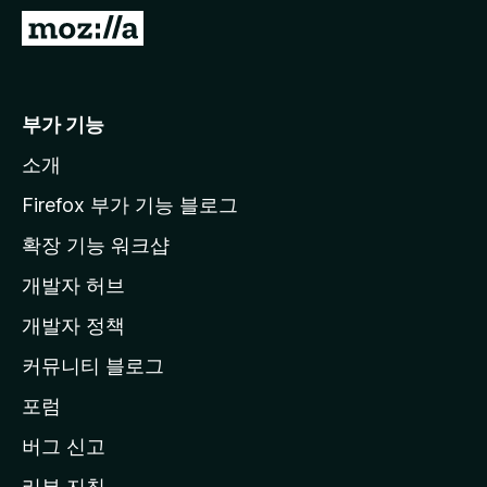
M
o
z
i
부가 기능
l
소개
l
a
Firefox 부가 기능 블로그
홈
확장 기능 워크샵
페
개발자 허브
이
지
개발자 정책
로
커뮤니티 블로그
이
동
포럼
버그 신고
리뷰 지침