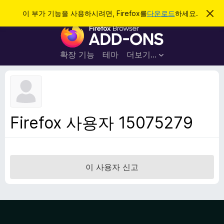
검
로그인
이 부가 기능을 사용하시려면, Firefox를
다운로드
하세요.
이
알
색
F
림
닫
i
기
r
확장 기능
테마
더보기…
e
f
o
x
브
Firefox 사용자 15075279
라
우
저
부
이 사용자 신고
가
기
능