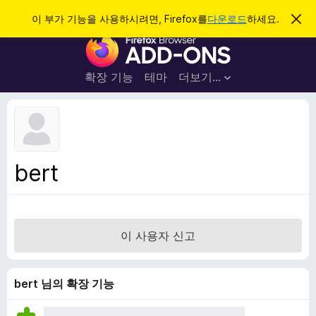
검
로그인
이 부가 기능을 사용하시려면, Firefox를
다운로드
하세요.
이
알
색
F
림
닫
i
기
r
확장 기능
테마
더보기…
e
f
o
x
브
bert
라
우
저
부
이 사용자 신고
가
기
능
bert 님의 확장 기능