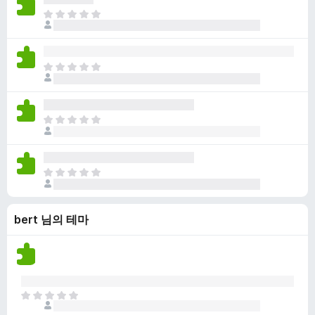
점
니
아
이
다
직
없
평
습
점
니
아
이
다
직
없
평
습
점
니
아
이
다
직
없
평
습
점
니
아
이
다
직
없
평
습
bert 님의 테마
점
니
이
다
없
습
니
다
아
직