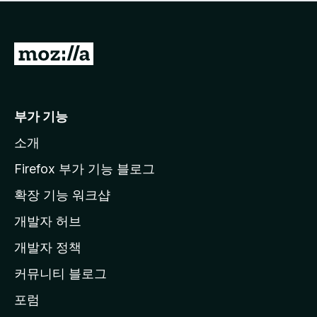
점
이
없
습
M
니
o
다
z
i
부가 기능
l
소개
l
a
Firefox 부가 기능 블로그
홈
확장 기능 워크샵
페
개발자 허브
이
지
개발자 정책
로
커뮤니티 블로그
이
동
포럼