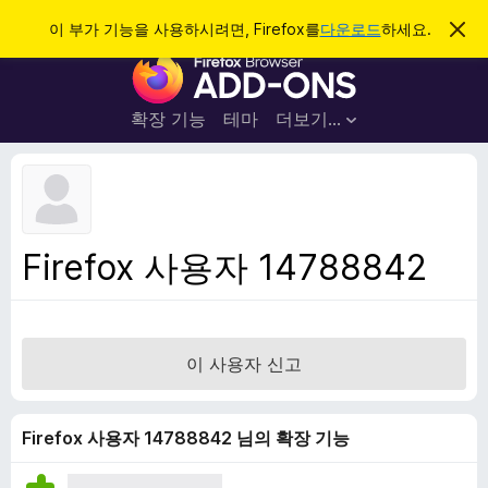
검
로그인
이 부가 기능을 사용하시려면, Firefox를
다운로드
하세요.
이
알
색
F
림
닫
i
기
r
확장 기능
테마
더보기…
e
f
o
x
브
Firefox 사용자 14788842
라
우
저
부
이 사용자 신고
가
기
능
Firefox 사용자 14788842 님의 확장 기능