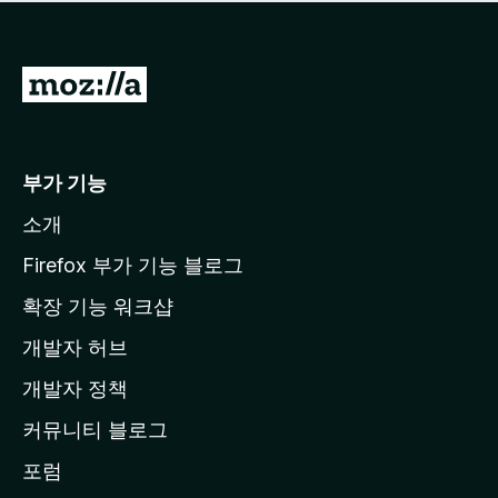
점
이
없
습
M
니
o
다
z
i
부가 기능
l
소개
l
a
Firefox 부가 기능 블로그
홈
확장 기능 워크샵
페
개발자 허브
이
지
개발자 정책
로
커뮤니티 블로그
이
동
포럼