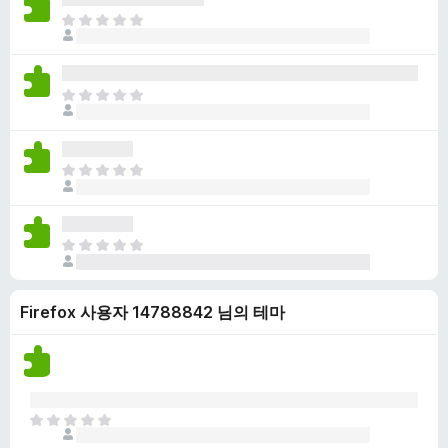
점
니
아
이
다
직
없
평
습
점
니
아
이
다
직
없
평
습
점
니
아
이
다
직
없
평
습
점
니
아
이
다
직
없
평
습
Firefox 사용자 14788842 님의 테마
점
니
이
다
없
습
니
다
아
직