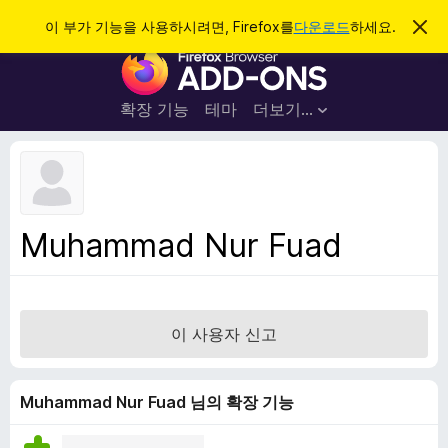
검
로그인
이 부가 기능을 사용하시려면, Firefox를
다운로드
하세요.
이
알
색
F
림
닫
i
기
r
확장 기능
테마
더보기…
e
f
o
x
브
Muhammad Nur Fuad
라
우
저
부
이 사용자 신고
가
기
능
Muhammad Nur Fuad 님의 확장 기능