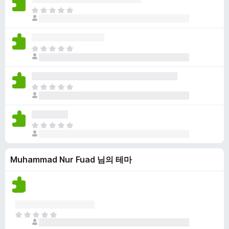
점
니
아
이
다
직
없
평
습
점
니
아
이
다
직
없
평
습
점
니
아
이
다
직
없
평
습
점
니
아
이
다
직
없
평
습
Muhammad Nur Fuad 님의 테마
점
니
이
다
없
습
니
다
아
직