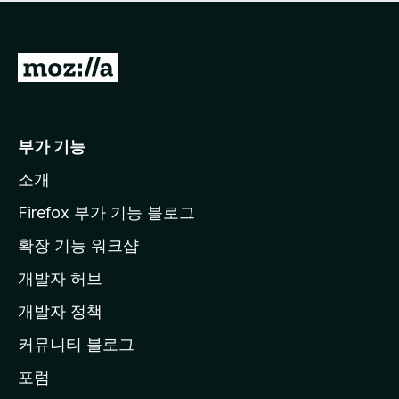
점
이
없
습
M
니
o
다
z
i
부가 기능
l
소개
l
a
Firefox 부가 기능 블로그
홈
확장 기능 워크샵
페
개발자 허브
이
지
개발자 정책
로
커뮤니티 블로그
이
동
포럼