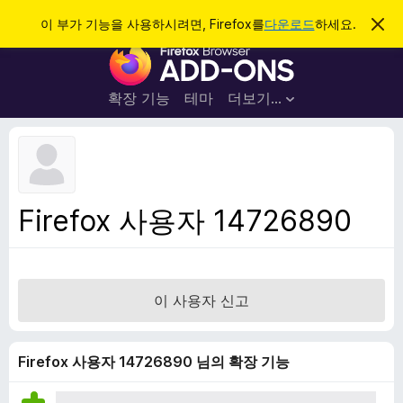
검
로그인
이 부가 기능을 사용하시려면, Firefox를
다운로드
하세요.
이
알
색
F
림
닫
i
기
r
확장 기능
테마
더보기…
e
f
o
x
브
Firefox 사용자 14726890
라
우
저
부
이 사용자 신고
가
기
능
Firefox 사용자 14726890 님의 확장 기능