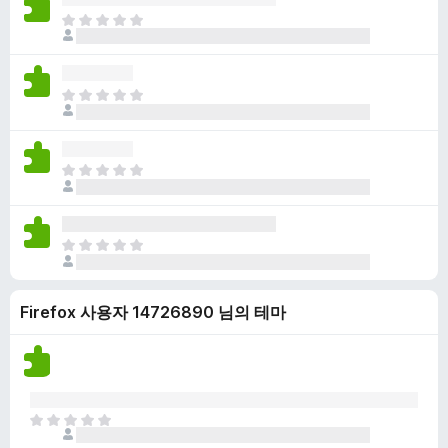
점
니
아
이
다
직
없
평
습
점
니
아
이
다
직
없
평
습
점
니
아
이
다
직
없
평
습
점
니
아
이
다
직
없
평
습
Firefox 사용자 14726890 님의 테마
점
니
이
다
없
습
니
다
아
직