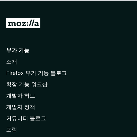
점
이
없
습
M
니
o
다
z
i
부가 기능
l
소개
l
a
Firefox 부가 기능 블로그
홈
확장 기능 워크샵
페
개발자 허브
이
지
개발자 정책
로
커뮤니티 블로그
이
동
포럼