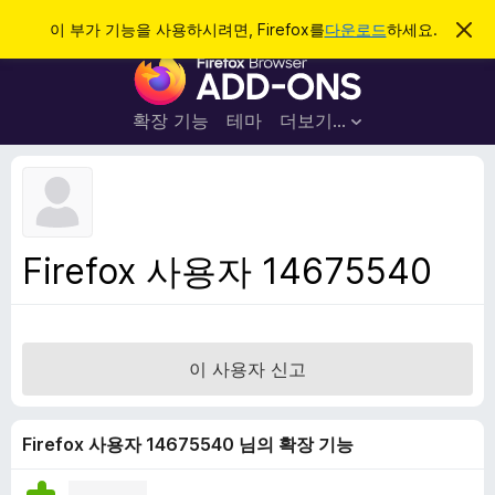
검
로그인
이 부가 기능을 사용하시려면, Firefox를
다운로드
하세요.
이
알
색
F
림
닫
i
기
r
확장 기능
테마
더보기…
e
f
o
x
브
Firefox 사용자 14675540
라
우
저
부
이 사용자 신고
가
기
능
Firefox 사용자 14675540 님의 확장 기능