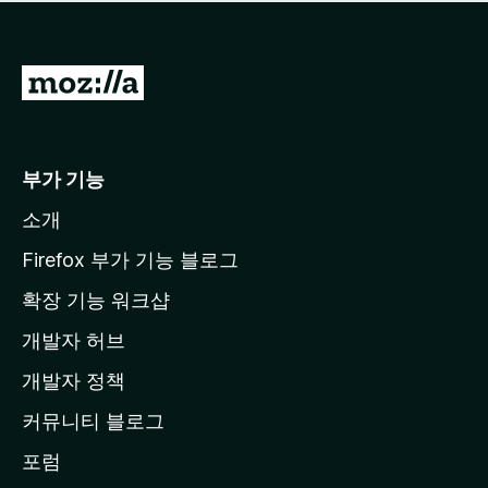
점
이
없
습
M
니
o
다
z
i
부가 기능
l
소개
l
a
Firefox 부가 기능 블로그
홈
확장 기능 워크샵
페
개발자 허브
이
지
개발자 정책
로
커뮤니티 블로그
이
동
포럼