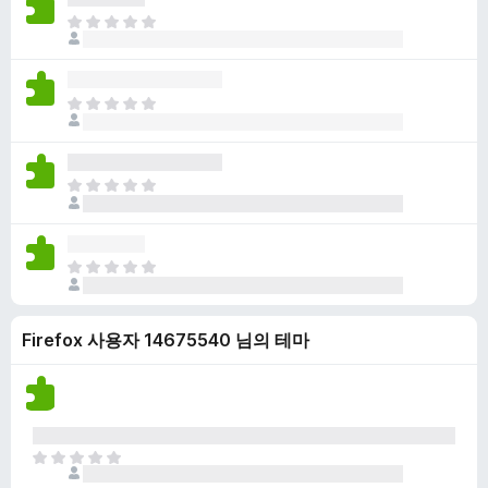
점
니
아
이
다
직
없
평
습
점
니
아
이
다
직
없
평
습
점
니
아
이
다
직
없
평
습
점
니
아
이
다
직
없
평
습
Firefox 사용자 14675540 님의 테마
점
니
이
다
없
습
니
다
아
직