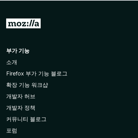
점
이
없
습
M
니
o
다
z
i
부가 기능
l
소개
l
a
Firefox 부가 기능 블로그
홈
확장 기능 워크샵
페
개발자 허브
이
지
개발자 정책
로
커뮤니티 블로그
이
동
포럼