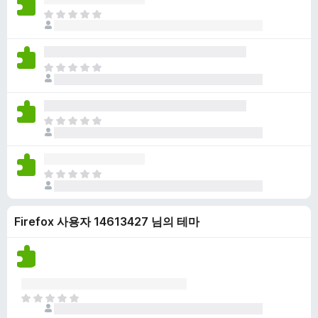
점
니
아
이
다
직
없
평
습
점
니
아
이
다
직
없
평
습
점
니
아
이
다
직
없
평
습
점
니
아
이
다
직
없
평
습
Firefox 사용자 14613427 님의 테마
점
니
이
다
없
습
니
다
아
직