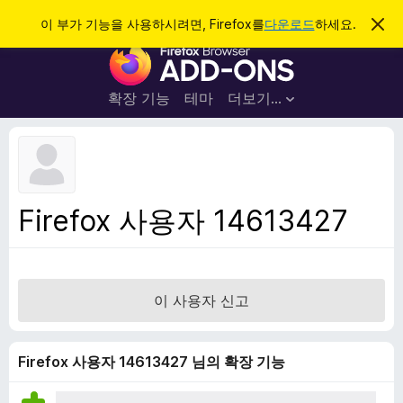
검
로그인
이 부가 기능을 사용하시려면, Firefox를
다운로드
하세요.
이
알
색
F
림
닫
i
기
r
확장 기능
테마
더보기…
e
f
o
x
브
Firefox 사용자 14613427
라
우
저
부
이 사용자 신고
가
기
능
Firefox 사용자 14613427 님의 확장 기능