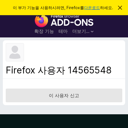
검
로그인
이 부가 기능을 사용하시려면, Firefox를
다운로드
하세요.
이
알
색
F
림
닫
i
기
r
확장 기능
테마
더보기…
e
f
o
x
브
Firefox 사용자 14565548
라
우
저
부
이 사용자 신고
가
기
능