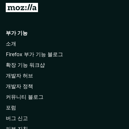
M
o
z
i
부가 기능
l
소개
l
a
Firefox 부가 기능 블로그
홈
확장 기능 워크샵
페
개발자 허브
이
지
개발자 정책
로
커뮤니티 블로그
이
동
포럼
버그 신고
리뷰 지침