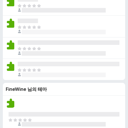
점
니
아
이
다
직
없
평
습
점
니
아
이
다
직
없
평
습
점
니
아
이
다
직
없
평
습
점
니
아
이
다
직
없
평
습
FineWine 님의 테마
점
니
이
다
없
습
니
다
아
직