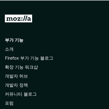
점
이
없
습
M
니
o
다
z
i
부가 기능
l
소개
l
a
Firefox 부가 기능 블로그
홈
확장 기능 워크샵
페
개발자 허브
이
지
개발자 정책
로
커뮤니티 블로그
이
동
포럼