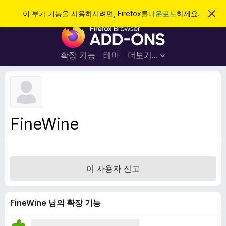
검
로그인
이 부가 기능을 사용하시려면, Firefox를
다운로드
하세요.
이
알
색
F
림
닫
i
기
r
확장 기능
테마
더보기…
e
f
o
x
브
FineWine
라
우
저
부
이 사용자 신고
가
기
능
FineWine 님의 확장 기능