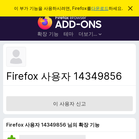
검
로그인
이 부가 기능을 사용하시려면, Firefox를
다운로드
하세요.
이
알
색
F
림
닫
i
기
r
확장 기능
테마
더보기…
e
f
o
x
브
Firefox 사용자 14349856
라
우
저
부
이 사용자 신고
가
기
능
Firefox 사용자 14349856 님의 확장 기능