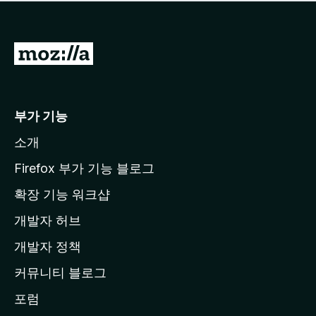
점
이
없
습
M
니
o
다
z
i
부가 기능
l
소개
l
a
Firefox 부가 기능 블로그
홈
확장 기능 워크샵
페
개발자 허브
이
지
개발자 정책
로
커뮤니티 블로그
이
동
포럼