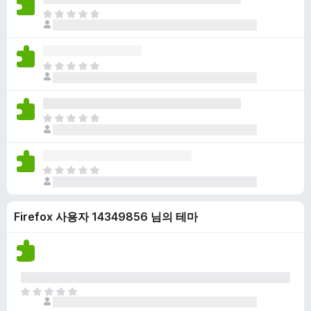
점
니
아
이
다
직
없
평
습
점
니
아
이
다
직
없
평
습
점
니
아
이
다
직
없
평
습
점
니
아
이
다
직
없
평
습
Firefox 사용자 14349856 님의 테마
점
니
이
다
없
습
니
다
아
직