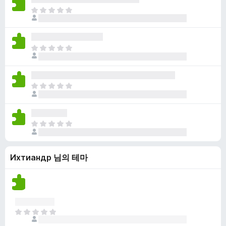
점
니
아
이
다
직
없
평
습
점
니
아
이
다
직
없
평
습
점
니
아
이
다
직
없
평
습
점
니
아
이
다
직
없
평
습
Ихтиандр 님의 테마
점
니
이
다
없
습
니
다
아
직