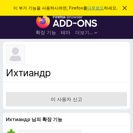
검
로그인
이 부가 기능을 사용하시려면, Firefox를
다운로드
하세요.
이
알
색
F
림
닫
i
기
r
확장 기능
테마
더보기…
e
f
o
x
브
Ихтиандр
라
우
저
부
이 사용자 신고
가
기
능
Ихтиандр 님의 확장 기능