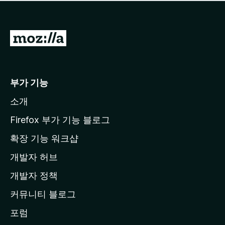
점
이
없
습
M
니
o
다
z
i
부가 기능
l
소개
l
a
Firefox 부가 기능 블로그
홈
확장 기능 워크샵
페
개발자 허브
이
지
개발자 정책
로
커뮤니티 블로그
이
동
포럼