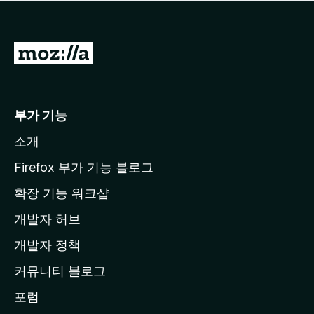
점
이
없
습
M
니
o
다
z
i
부가 기능
l
소개
l
a
Firefox 부가 기능 블로그
홈
확장 기능 워크샵
페
개발자 허브
이
지
개발자 정책
로
커뮤니티 블로그
이
동
포럼