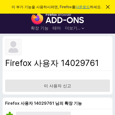
검
로그인
이 부가 기능을 사용하시려면, Firefox를
다운로드
하세요.
이
알
색
F
림
닫
i
기
r
확장 기능
테마
더보기…
e
f
o
x
브
Firefox 사용자 14029761
라
우
저
부
이 사용자 신고
가
기
능
Firefox 사용자 14029761 님의 확장 기능