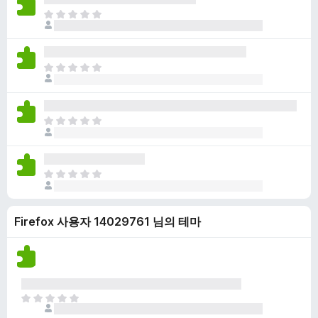
점
니
아
이
다
직
없
평
습
점
니
아
이
다
직
없
평
습
점
니
아
이
다
직
없
평
습
점
니
아
이
다
직
없
평
습
Firefox 사용자 14029761 님의 테마
점
니
이
다
없
습
니
다
아
직