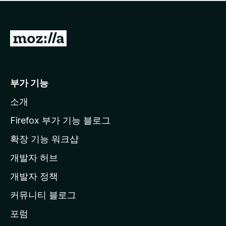
점
이
없
습
M
니
o
다
z
i
부가 기능
l
소개
l
a
Firefox 부가 기능 블로그
홈
확장 기능 워크샵
페
개발자 허브
이
지
개발자 정책
로
커뮤니티 블로그
이
동
포럼