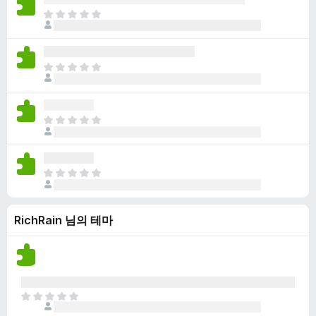
점
니
아
이
다
직
없
평
습
점
니
아
이
다
직
없
평
습
점
니
아
이
다
직
없
평
습
점
니
아
이
다
직
없
평
습
RichRain 님의 테마
점
니
이
다
없
습
니
다
아
직