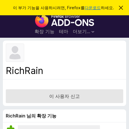
검
로그인
이 부가 기능을 사용하시려면, Firefox를
다운로드
하세요.
이
알
색
F
림
닫
i
기
r
확장 기능
테마
더보기…
e
f
o
x
브
RichRain
라
우
저
부
이 사용자 신고
가
기
능
RichRain 님의 확장 기능