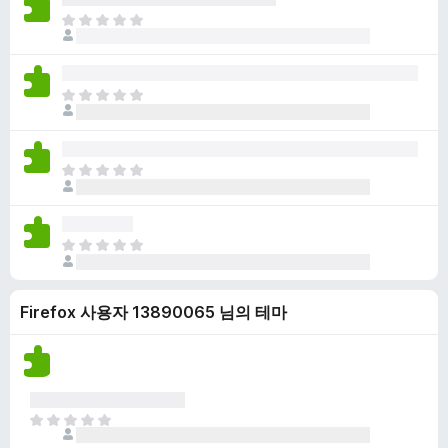
점
니
아
이
다
직
없
평
습
점
니
아
이
다
직
없
평
습
점
니
아
이
다
직
없
평
습
점
니
아
이
다
직
없
평
습
Firefox 사용자 13890065 님의 테마
점
니
이
다
없
습
니
다
아
직