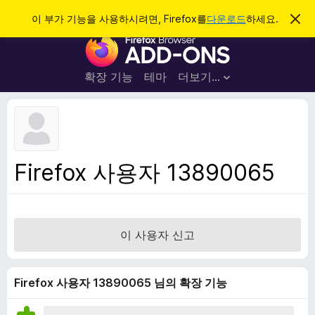
검
로그인
이 부가 기능을 사용하시려면, Firefox를
다운로드
하세요.
이
알
색
F
림
닫
i
기
r
확장 기능
테마
더보기…
e
f
o
x
브
Firefox 사용자 13890065
라
우
저
부
이 사용자 신고
가
기
능
Firefox 사용자 13890065 님의 확장 기능