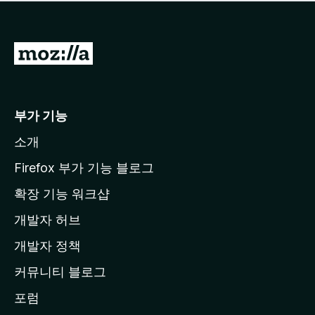
점
이
없
습
M
니
o
다
z
i
부가 기능
l
소개
l
a
Firefox 부가 기능 블로그
홈
확장 기능 워크샵
페
개발자 허브
이
지
개발자 정책
로
커뮤니티 블로그
이
동
포럼