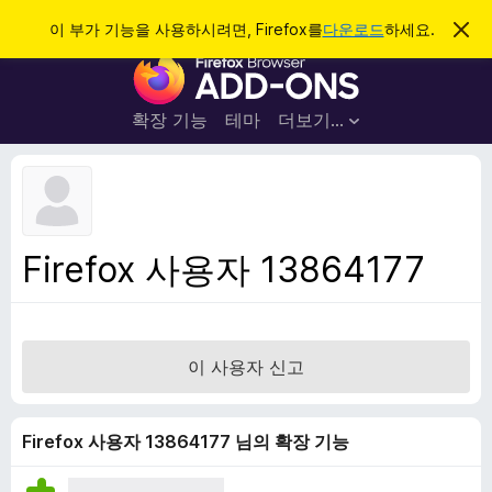
검
로그인
이 부가 기능을 사용하시려면, Firefox를
다운로드
하세요.
이
알
색
F
림
닫
i
기
r
확장 기능
테마
더보기…
e
f
o
x
브
Firefox 사용자 13864177
라
우
저
부
이 사용자 신고
가
기
능
Firefox 사용자 13864177 님의 확장 기능