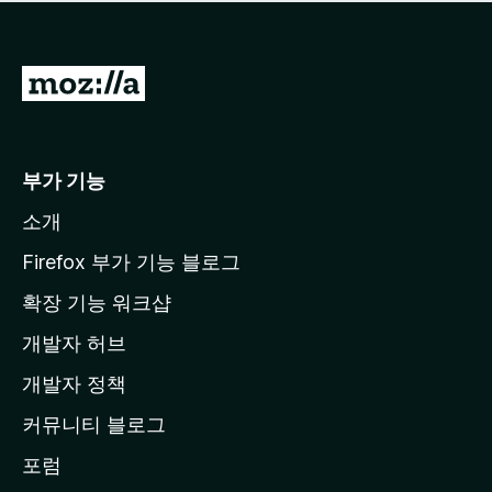
점
이
없
습
M
니
o
다
z
i
부가 기능
l
소개
l
a
Firefox 부가 기능 블로그
홈
확장 기능 워크샵
페
개발자 허브
이
지
개발자 정책
로
커뮤니티 블로그
이
동
포럼