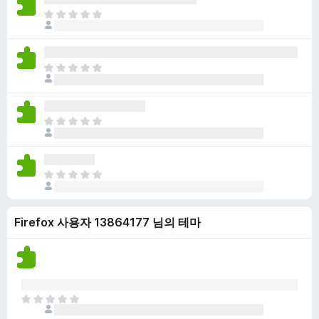
점
니
아
이
다
직
없
평
습
점
니
아
이
다
직
없
평
습
점
니
아
이
다
직
없
평
습
점
니
아
이
다
직
없
평
습
Firefox 사용자 13864177 님의 테마
점
니
이
다
없
습
니
다
아
직