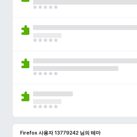
이
없
아
습
직
니
평
다
점
이
없
아
습
직
니
평
다
점
이
없
아
습
직
니
평
다
점
이
없
아
습
직
니
평
다
점
Firefox 사용자 13779242 님의 테마
이