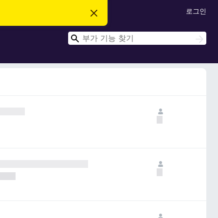
로그인
이
알
림
검
닫
검
기
색
색