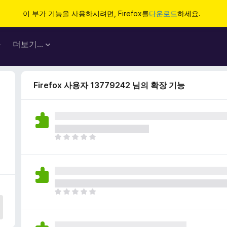
이 부가 기능을 사용하시려면, Firefox를
다운로드
하세요.
마
더보기…
Firefox 사용자 13779242 님의 확장 기능
아
직
평
점
이
없
아
습
직
니
평
다
점