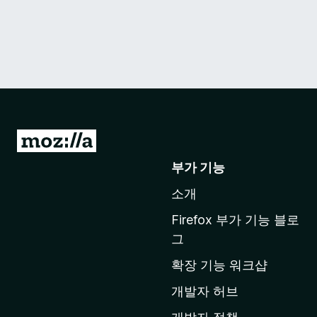
M
o
부가 기능
z
소개
i
l
Firefox 부가 기능 블로
l
그
a
확장 기능 워크샵
홈
페
개발자 허브
이