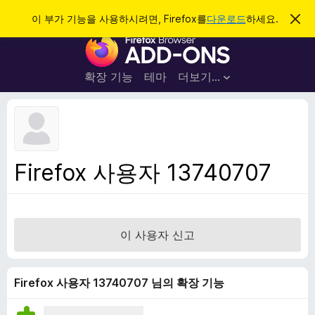
검
로그인
이 부가 기능을 사용하시려면, Firefox를
다운로드
하세요.
이
알
색
F
림
닫
i
기
r
확장 기능
테마
더보기…
e
f
o
x
브
Firefox 사용자 13740707
라
우
저
부
이 사용자 신고
가
기
능
Firefox 사용자 13740707 님의 확장 기능