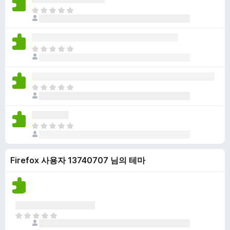
점
니
아
이
다
직
없
평
습
점
니
아
이
다
직
없
평
습
점
니
아
이
다
직
없
평
습
점
니
아
이
다
직
없
평
습
Firefox 사용자 13740707 님의 테마
점
니
이
다
없
습
니
다
아
직