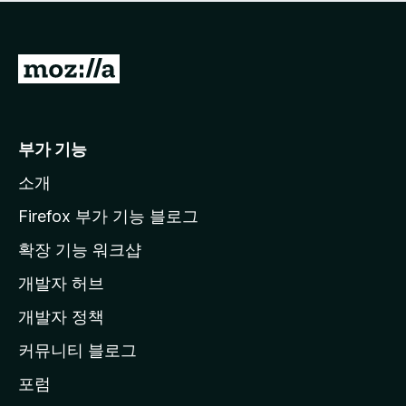
점
이
없
습
M
니
o
다
z
i
부가 기능
l
소개
l
a
Firefox 부가 기능 블로그
홈
확장 기능 워크샵
페
개발자 허브
이
지
개발자 정책
로
커뮤니티 블로그
이
동
포럼