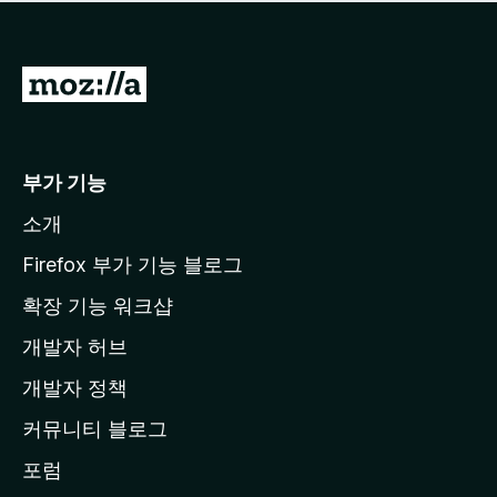
점
이
없
습
M
니
o
다
z
i
부가 기능
l
소개
l
a
Firefox 부가 기능 블로그
홈
확장 기능 워크샵
페
개발자 허브
이
지
개발자 정책
로
커뮤니티 블로그
이
동
포럼