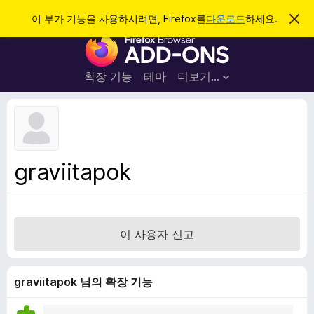
검
로그인
이 부가 기능을 사용하시려면, Firefox를
다운로드
하세요.
이
알
색
F
림
닫
i
기
r
확장 기능
테마
더보기…
e
f
o
x
브
graviitapok
라
우
저
부
이 사용자 신고
가
기
능
graviitapok 님의 확장 기능