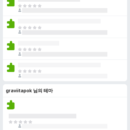
점
니
아
이
다
직
없
평
습
점
니
아
이
다
직
없
평
습
점
니
아
이
다
직
없
평
습
점
니
아
이
다
직
없
평
습
graviitapok 님의 테마
점
니
이
다
없
습
니
다
아
직