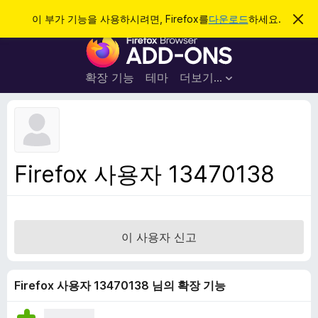
검
로그인
이 부가 기능을 사용하시려면, Firefox를
다운로드
하세요.
이
알
색
F
림
닫
i
기
r
확장 기능
테마
더보기…
e
f
o
x
브
Firefox 사용자 13470138
라
우
저
부
이 사용자 신고
가
기
능
Firefox 사용자 13470138 님의 확장 기능