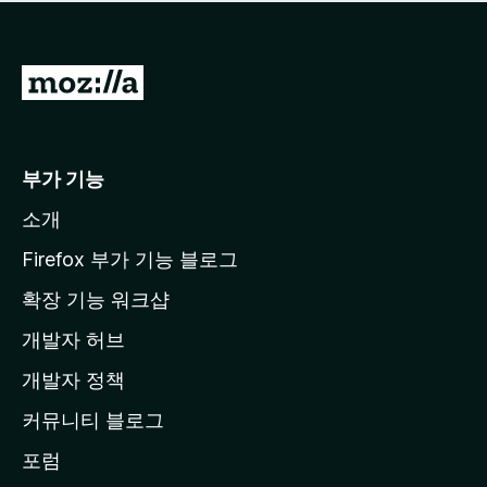
점
이
없
습
M
니
o
다
z
i
부가 기능
l
소개
l
a
Firefox 부가 기능 블로그
홈
확장 기능 워크샵
페
개발자 허브
이
지
개발자 정책
로
커뮤니티 블로그
이
동
포럼