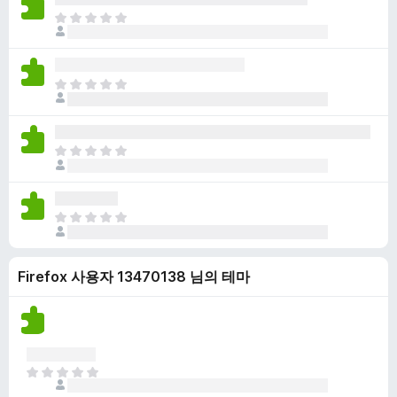
점
니
아
이
다
직
없
평
습
점
니
아
이
다
직
없
평
습
점
니
아
이
다
직
없
평
습
점
니
아
이
다
직
없
평
습
Firefox 사용자 13470138 님의 테마
점
니
이
다
없
습
니
다
아
직