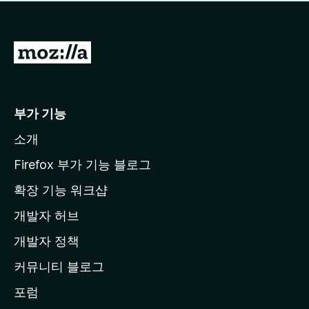
점
이
없
습
M
니
o
다
z
i
부가 기능
l
소개
l
a
Firefox 부가 기능 블로그
홈
확장 기능 워크샵
페
개발자 허브
이
지
개발자 정책
로
커뮤니티 블로그
이
동
포럼