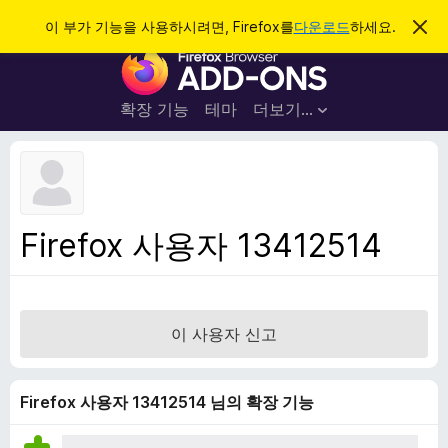
검
로그인
이 부가 기능을 사용하시려면, Firefox를
다운로드
하세요.
이
알
색
F
림
닫
i
기
r
확장 기능
테마
더보기…
e
f
o
x
브
Firefox 사용자 13412514
라
우
저
부
이 사용자 신고
가
기
능
Firefox 사용자 13412514 님의 확장 기능