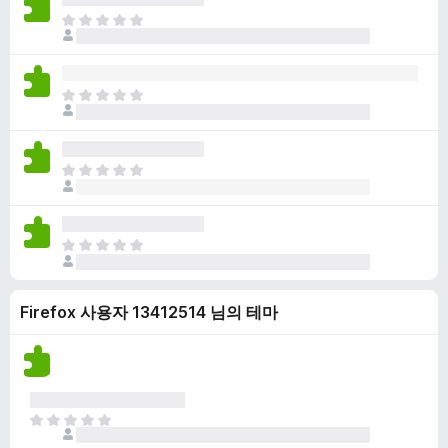
점
니
아
이
다
직
없
평
습
점
니
아
이
다
직
없
평
습
점
니
아
이
다
직
없
평
습
점
니
아
이
다
직
없
평
습
Firefox 사용자 13412514 님의 테마
점
니
이
다
없
습
니
다
아
직