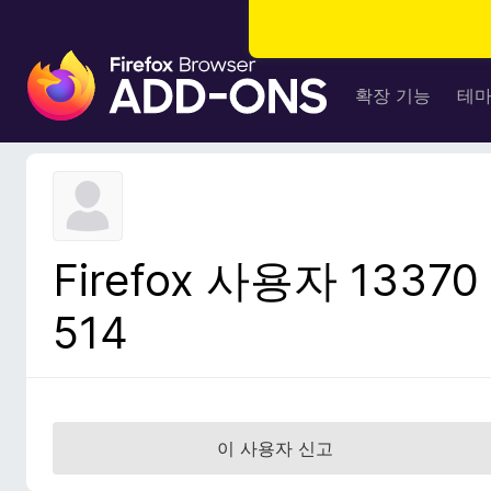
F
i
확장 기능
테
r
e
f
o
x
브
Firefox 사용자 13370
라
우
514
저
부
가
기
능
이 사용자 신고