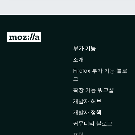
M
o
부가 기능
z
소개
i
l
Firefox 부가 기능 블로
l
그
a
확장 기능 워크샵
홈
페
개발자 허브
이
개발자 정책
지
커뮤니티 블로그
로
이
포럼