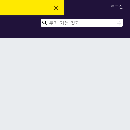
로그인
이
알
림
검
닫
검
기
색
색