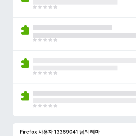
이
없
아
습
직
니
평
다
점
이
없
아
습
직
니
평
다
점
이
없
아
습
직
니
평
다
점
이
없
아
습
직
니
평
다
점
Firefox 사용자 13369041 님의 테마
이