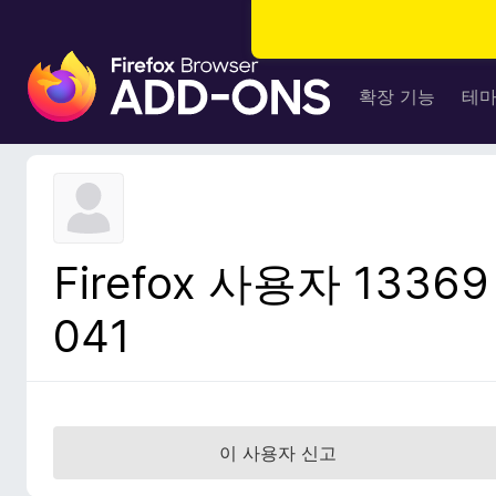
F
i
확장 기능
테
r
e
f
o
x
브
Firefox 사용자 13369
라
우
041
저
부
가
기
능
이 사용자 신고