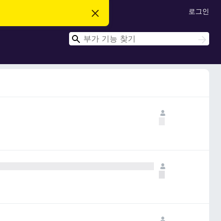
로그인
이
알
림
검
닫
검
기
색
색