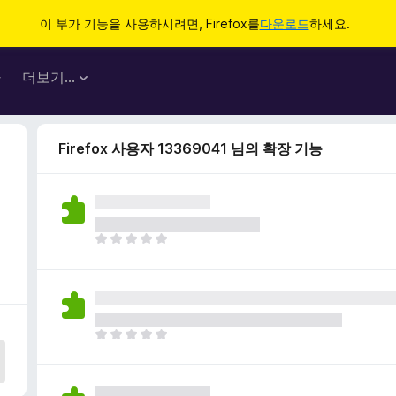
이 부가 기능을 사용하시려면, Firefox를
다운로드
하세요.
마
더보기…
Firefox 사용자 13369041 님의 확장 기능
아
직
평
점
이
없
아
습
직
니
평
다
점