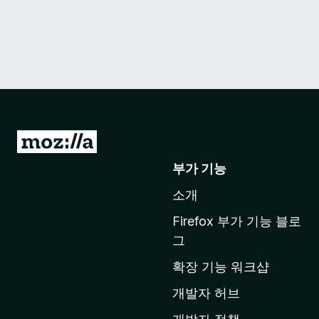
M
o
부가 기능
z
소개
i
l
Firefox 부가 기능 블로
l
그
a
확장 기능 워크샵
홈
페
개발자 허브
이