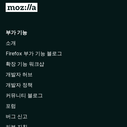
M
o
z
i
부가 기능
l
소개
l
a
Firefox 부가 기능 블로그
홈
확장 기능 워크샵
페
개발자 허브
이
지
개발자 정책
로
커뮤니티 블로그
이
동
포럼
버그 신고
리뷰 지침