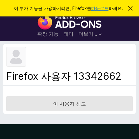
검
로그인
이 부가 기능을 사용하시려면, Firefox를
다운로드
하세요.
이
알
색
F
림
닫
i
기
r
확장 기능
테마
더보기…
e
f
o
x
브
Firefox 사용자 13342662
라
우
저
부
이 사용자 신고
가
기
능