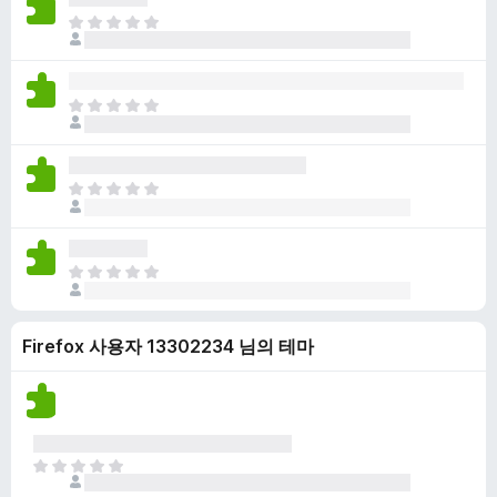
점
니
아
이
다
직
없
평
습
점
니
아
이
다
직
없
평
습
점
니
아
이
다
직
없
평
습
점
니
아
이
다
직
없
평
습
Firefox 사용자 13302234 님의 테마
점
니
이
다
없
습
니
다
아
직