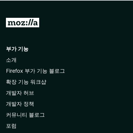
점
이
없
습
M
니
o
다
z
i
부가 기능
l
소개
l
a
Firefox 부가 기능 블로그
홈
확장 기능 워크샵
페
개발자 허브
이
지
개발자 정책
로
커뮤니티 블로그
이
동
포럼