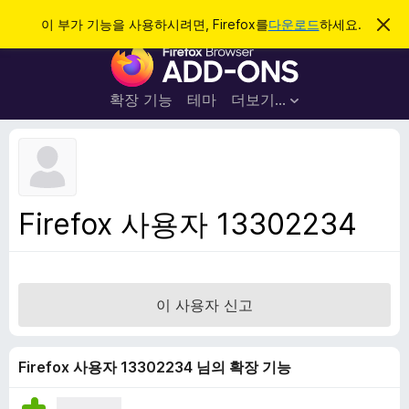
검
로그인
이 부가 기능을 사용하시려면, Firefox를
다운로드
하세요.
이
알
색
F
림
닫
i
기
r
확장 기능
테마
더보기…
e
f
o
x
브
Firefox 사용자 13302234
라
우
저
부
이 사용자 신고
가
기
능
Firefox 사용자 13302234 님의 확장 기능