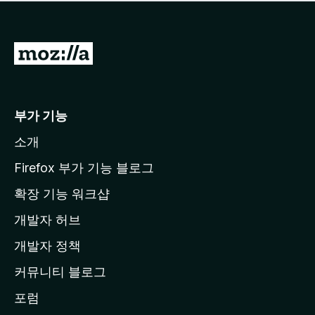
점
이
없
습
M
니
o
다
z
i
부가 기능
l
소개
l
a
Firefox 부가 기능 블로그
홈
확장 기능 워크샵
페
개발자 허브
이
지
개발자 정책
로
커뮤니티 블로그
이
동
포럼