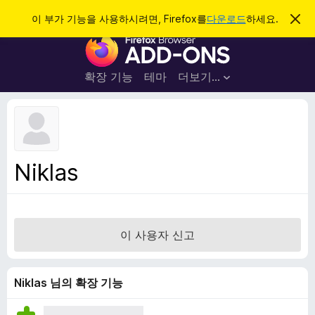
검
로그인
이 부가 기능을 사용하시려면, Firefox를
다운로드
하세요.
이
알
색
F
림
닫
i
기
r
확장 기능
테마
더보기…
e
f
o
x
브
Niklas
라
우
저
부
이 사용자 신고
가
기
능
Niklas 님의 확장 기능