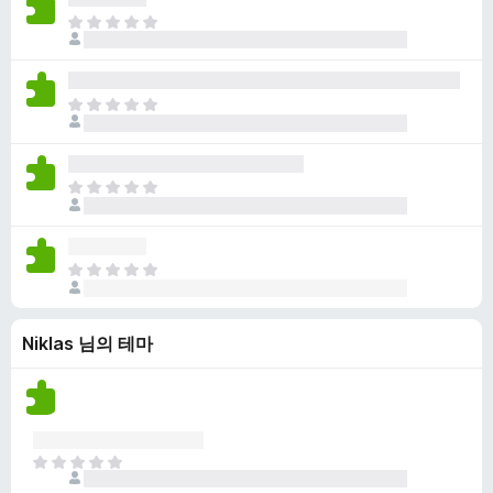
점
니
아
이
다
직
없
평
습
점
니
아
이
다
직
없
평
습
점
니
아
이
다
직
없
평
습
점
니
아
이
다
직
없
평
습
Niklas 님의 테마
점
니
이
다
없
습
니
다
아
직