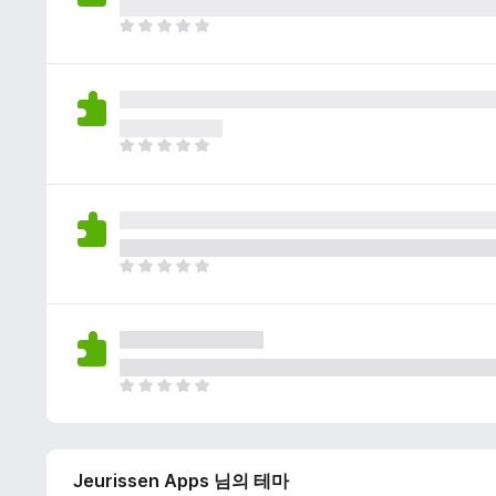
이
없
아
습
직
니
평
다
점
이
없
아
습
직
니
평
다
점
이
없
아
습
직
니
평
다
점
이
없
아
습
직
니
평
다
점
Jeurissen Apps 님의 테마
이