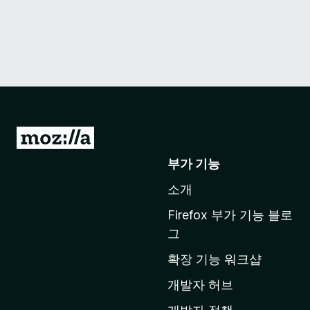
M
o
부가 기능
z
소개
i
l
Firefox 부가 기능 블로
l
그
a
확장 기능 워크샵
홈
페
개발자 허브
이