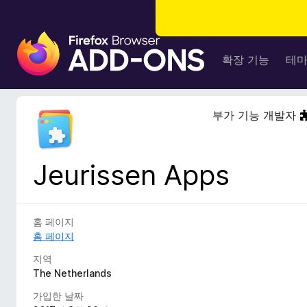
F
i
확장 기능
테
r
e
f
부가 기능 개발자
o
x
브
Jeurissen Apps
라
우
저
부
홈 페이지
가
홈 페이지
기
지역
능
The Netherlands
가입한 날짜