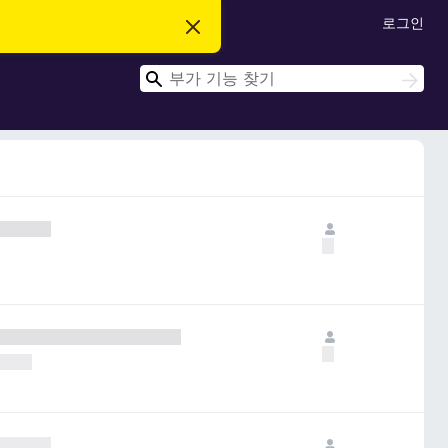
로그인
이
알
림
검
닫
검
기
색
색