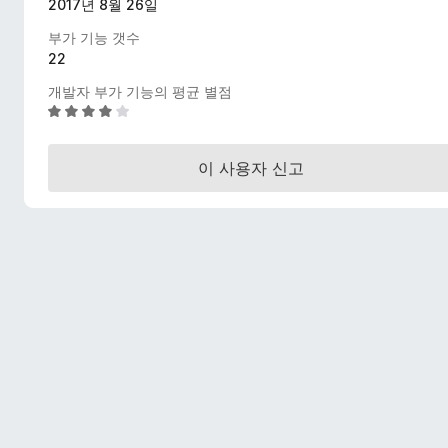
2017년 8월 26일
부가 기능 갯수
22
개발자 부가 기능의 평균 별점
5
점
만
이 사용자 신고
점
에
4
.
2
점