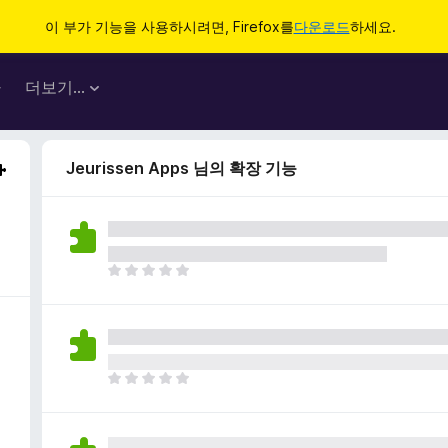
이 부가 기능을 사용하시려면, Firefox를
다운로드
하세요.
마
더보기…
Jeurissen Apps 님의 확장 기능
아
직
평
점
이
없
아
습
직
니
평
다
점