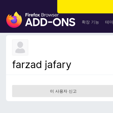
F
i
확장 기능
테
r
e
f
o
x
브
farzad jafary
라
우
저
부
가
이 사용자 신고
기
능