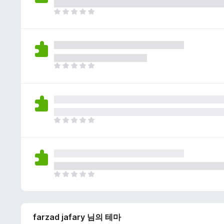
이
없
아
습
직
니
평
다
점
이
없
아
습
직
니
평
다
점
이
없
아
습
직
니
평
다
점
이
없
아
습
직
니
평
다
점
farzad jafary 님의 테마
이