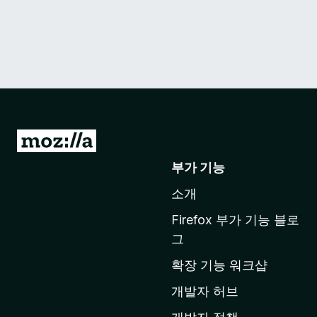
M
o
부가 기능
z
소개
i
l
Firefox 부가 기능 블로
l
그
a
확장 기능 워크샵
홈
페
개발자 허브
이