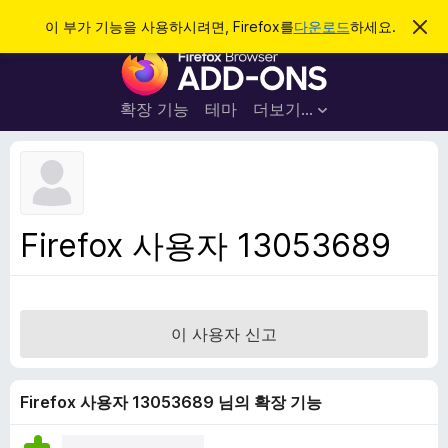
검
로그인
이 부가 기능을 사용하시려면, Firefox를
다운로드
하세요.
이
알
색
F
림
닫
i
기
r
확장 기능
테마
더보기…
e
f
o
x
브
Firefox 사용자 13053689
라
우
저
부
이 사용자 신고
가
기
능
Firefox 사용자 13053689 님의 확장 기능