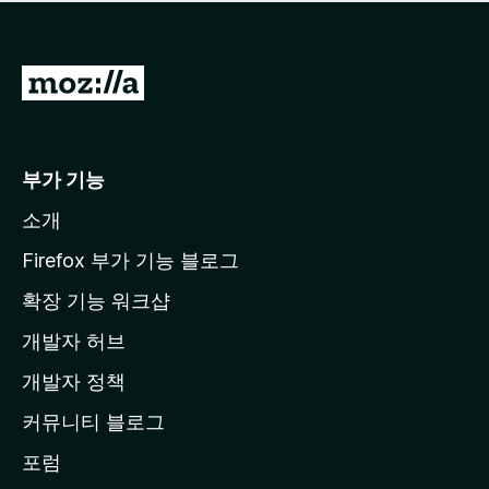
점
이
없
습
M
니
o
다
z
i
부가 기능
l
소개
l
a
Firefox 부가 기능 블로그
홈
확장 기능 워크샵
페
개발자 허브
이
지
개발자 정책
로
커뮤니티 블로그
이
동
포럼