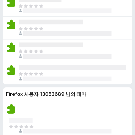
점
니
아
이
다
직
없
평
습
점
니
아
이
다
직
없
평
습
점
니
아
이
다
직
없
평
습
점
니
아
이
다
직
없
평
습
Firefox 사용자 13053689 님의 테마
점
니
이
다
없
습
니
다
아
직